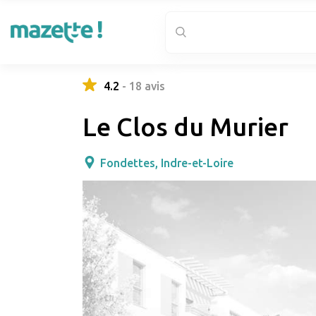
4.2
-
18
avis
Le Clos du Murier
Fondettes, Indre-et-Loire