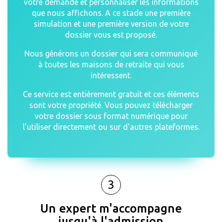
votre demande et personnaliser les informations
que nous affichons. A ce stade une première
simulation et une première version de votre
dossier vous est proposé.
Nous générons un dossier qui sera communiqué
à toutes les maisons de retraite qui vous
intéressent.
Ce service est entièrement gratuit et ces éléments
sont votre propriété. Vous pouvez télécharger
votre dossier sous format numérique pour
l'utiliser directement ou sur d'autres plateformes.
3
Un expert m'accompagne
jusqu'à l'admission