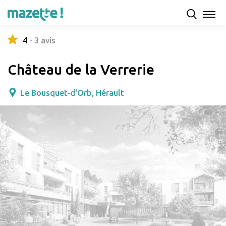
Présentation
Capacités d'accueil & tarifs
Avis
4
-
3
avis
Château de la Verrerie
Le Bousquet-d'Orb, Hérault