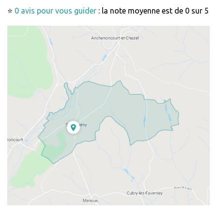
⭐
0 avis pour vous guider
: la note moyenne est de 0 sur 5