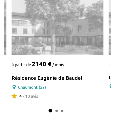
2140 €
Tar
à partir de
/ mois
L'
Résidence Eugénie de Baudel
Chaumont (52)
4
- 10 avis