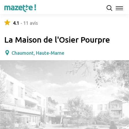
Présentation
Capacités d'accueil & tarifs
Avis
4.1
-
11
avis
La Maison de l'Osier Pourpre
Chaumont, Haute-Marne