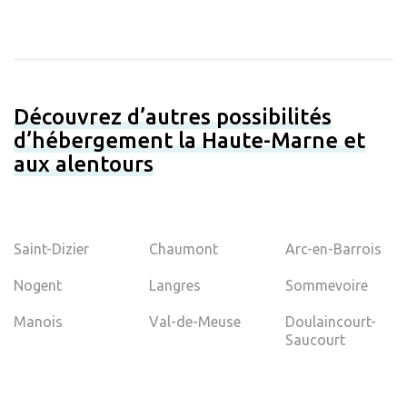
Découvrez d’autres possibilités
d’hébergement la Haute-Marne et
aux alentours
Saint-Dizier
Chaumont
Arc-en-Barrois
Nogent
Langres
Sommevoire
Manois
Val-de-Meuse
Doulaincourt-
Saucourt