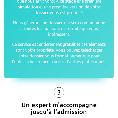
que nous affichons. A ce stade une première
simulation et une première version de votre
dossier vous est proposé.
Nous générons un dossier qui sera communiqué
à toutes les maisons de retraite qui vous
intéressent.
Ce service est entièrement gratuit et ces éléments
sont votre propriété. Vous pouvez télécharger
votre dossier sous format numérique pour
l'utiliser directement ou sur d'autres plateformes.
3
Un expert m'accompagne
jusqu'à l'admission