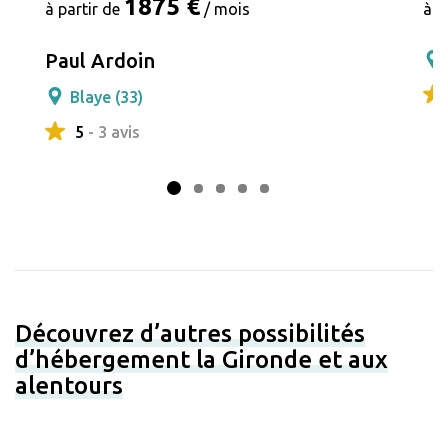
1875 €
à partir de
/ mois
à p
Paul Ardoin
Blaye (33)
5
- 3 avis
Découvrez d’autres possibilités
d’hébergement la Gironde et aux
alentours