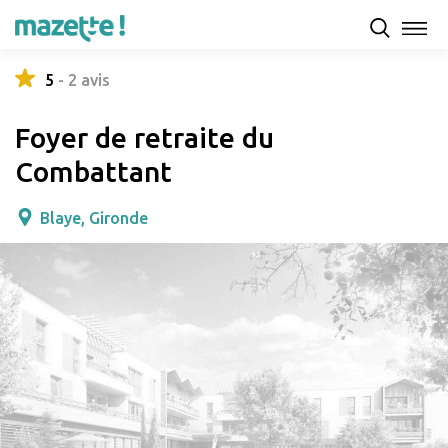
Présentation
Capacités d'accueil & tarifs
Avis
5
-
2
avis
Foyer de retraite du
Combattant
Blaye, Gironde