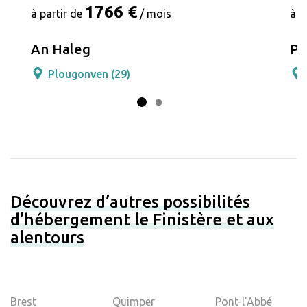
1766 €
à partir de
/ mois
à p
An Haleg
Pa
Plougonven (29)
Découvrez d’autres possibilités
d’hébergement le Finistère et aux
alentours
Brest
Quimper
Pont-l'Abbé