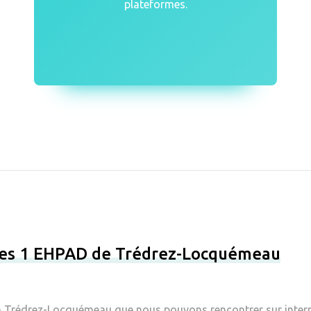
plateformes.
 les 1 EHPAD de Trédrez-Locquémeau
à Trédrez-Locquémeau que nous pouvons rencontrer sur internet