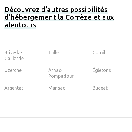
Découvrez d’autres possibilités
d’hébergement la Corrèze et aux
alentours
Brive-la-
Tulle
Cornil
Gaillarde
Uzerche
Arnac-
Égletons
Pompadour
Argentat
Mansac
Bugeat