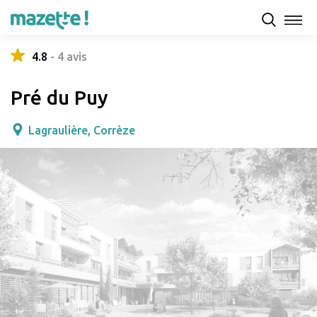
Présentation
Capacités d'accueil & tarifs
Avis
4.8
-
4
avis
Pré du Puy
Lagraulière, Corrèze