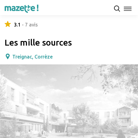
Présentation
Capacités d'accueil & tarifs
Avis
3.1
-
7
avis
Les mille sources
Treignac, Corrèze