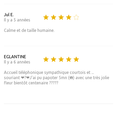
Jul E.
Il y a 5 années
Calme et de taille humaine.
EGLANTINE
Il y a 6 années
Accueil téléphonique sympathique courtois et ...
souriant ❤?❤J'ai pu papoter 5mn (☎️) avec une très jolie
fleur bientôt centenaire ?????