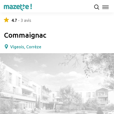
Présentation
Capacités d'accueil & tarifs
Avis
4.7
-
3
avis
Commaignac
Vigeois, Corrèze