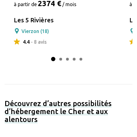
2374 €
à partir de
/ mois
à p
Les 5 Rivières
Le
Vierzon (18)
4.4
- 8 avis
Découvrez d’autres possibilités
d’hébergement le Cher et aux
alentours