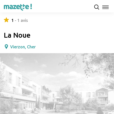
Présentation
Capacités d'accueil & tarifs
Avis
1
-
1
avis
La Noue
Vierzon, Cher