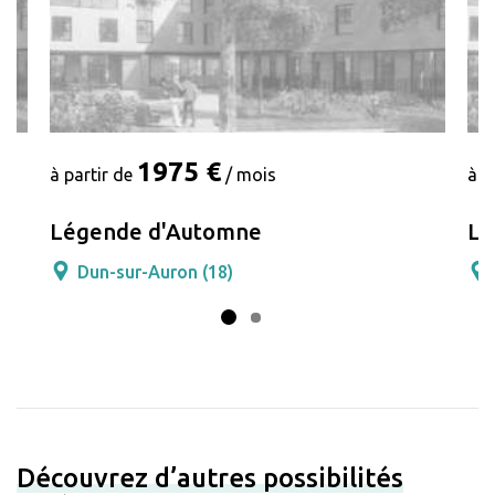
1975 €
à partir de
/ mois
à p
nd
Légende d'Automne
Lé
Dun-sur-Auron (18)
Découvrez d’autres possibilités