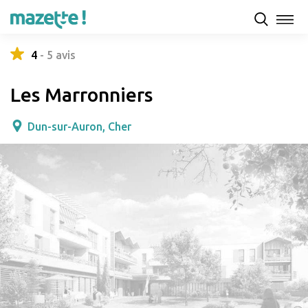
Présentation
Capacités d'accueil & tarifs
Avis
4
-
5
avis
Les Marronniers
Dun-sur-Auron, Cher