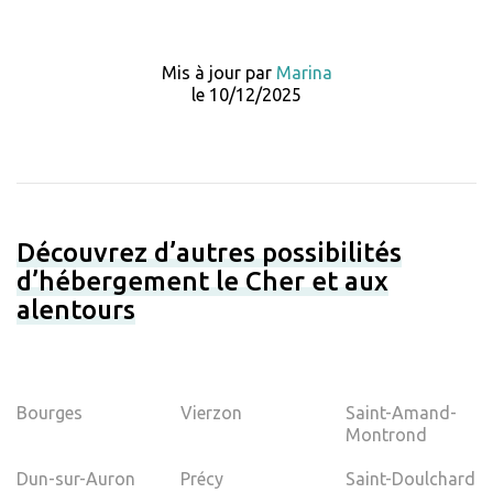
Mis à jour par
Marina
le 10/12/2025
Découvrez d’autres possibilités
d’hébergement le Cher et aux
alentours
Bourges
Vierzon
Saint-Amand-
Montrond
Dun-sur-Auron
Précy
Saint-Doulchard