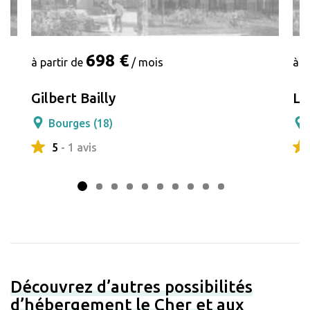
698 €
à partir de
/ mois
à p
Gilbert Bailly
Lo
Bourges (18)
5
- 1 avis
Découvrez d’autres possibilités
d’hébergement le Cher et aux