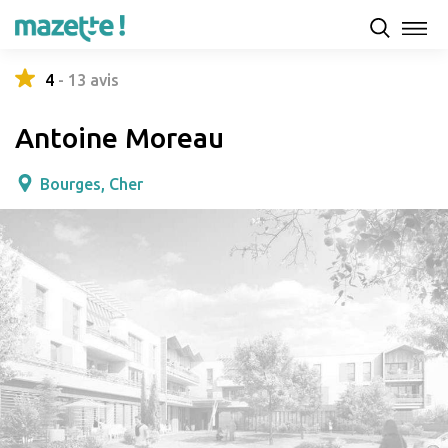
Présentation
Capacités d'accueil & tarifs
Avis
4
-
13
avis
Antoine Moreau
Bourges, Cher