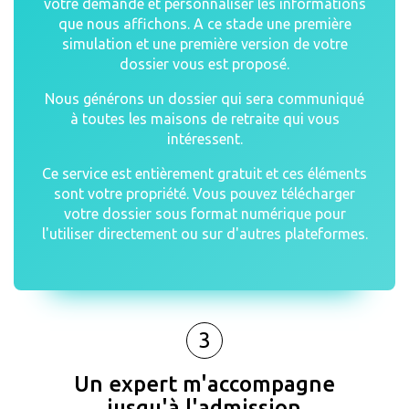
votre demande et personnaliser les informations
que nous affichons. A ce stade une première
simulation et une première version de votre
dossier vous est proposé.
Nous générons un dossier qui sera communiqué
à toutes les maisons de retraite qui vous
intéressent.
Ce service est entièrement gratuit et ces éléments
sont votre propriété. Vous pouvez télécharger
votre dossier sous format numérique pour
l'utiliser directement ou sur d'autres plateformes.
3
Un expert m'accompagne
jusqu'à l'admission