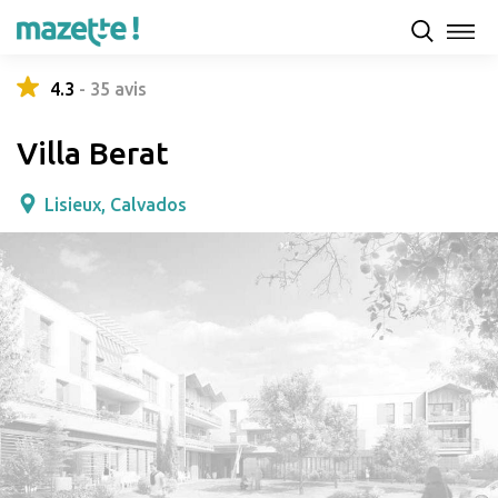
Présentation
Capacités d'accueil & tarifs
Avis
4.3
-
35
avis
Villa Berat
Lisieux, Calvados