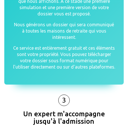
que nous affichons. A ce stade une première
simulation et une première version de votre
dossier vous est proposé.
Nous générons un dossier qui sera communiqué
à toutes les maisons de retraite qui vous
intéressent.
Ce service est entièrement gratuit et ces éléments
sont votre propriété. Vous pouvez télécharger
votre dossier sous format numérique pour
l'utiliser directement ou sur d'autres plateformes.
3
Un expert m'accompagne
jusqu'à l'admission