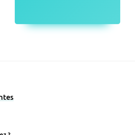
ntes
ez ?