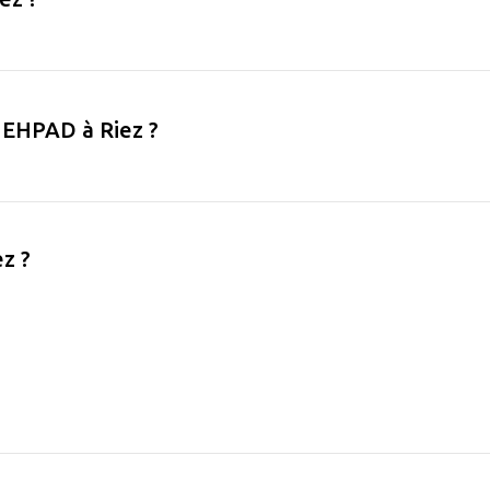
en EHPAD à Riez ?
z ?