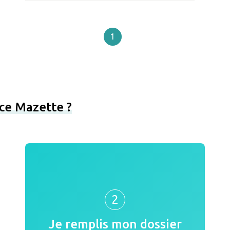
1
ce Mazette ?
2
Je remplis mon dossier