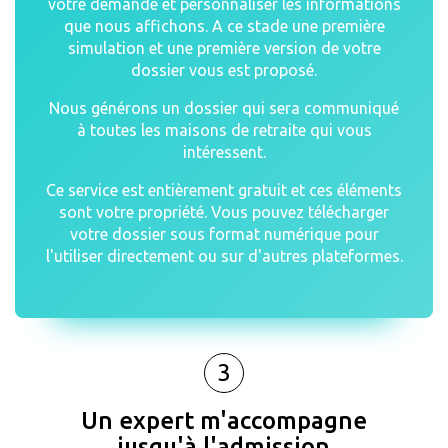
votre demande et personnaliser les informations
que nous affichons. A ce stade une première
simulation et une première version de votre
dossier vous est proposé.
Nous générons un dossier qui sera communiqué
à toutes les maisons de retraite qui vous
intéressent.
Ce service est entièrement gratuit et ces éléments
sont votre propriété. Vous pouvez télécharger
votre dossier sous format numérique pour
l'utiliser directement ou sur d'autres plateformes.
3
Un expert m'accompagne
jusqu'à l'admission