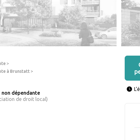
nte
>
p
te à Brunstatt
>
L'
s non dépendante
iation de droit local)