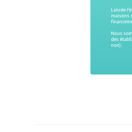
Lancée fi
maisons d
financeme
Nous somm
des établ
non).