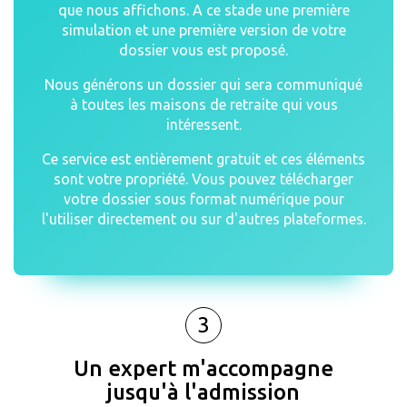
que nous affichons. A ce stade une première
simulation et une première version de votre
dossier vous est proposé.
Nous générons un dossier qui sera communiqué
à toutes les maisons de retraite qui vous
intéressent.
Ce service est entièrement gratuit et ces éléments
sont votre propriété. Vous pouvez télécharger
votre dossier sous format numérique pour
l'utiliser directement ou sur d'autres plateformes.
3
Un expert m'accompagne
jusqu'à l'admission