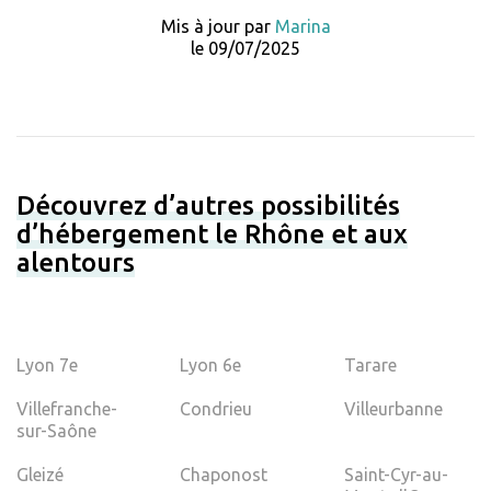
Mis à jour par
Marina
le 09/07/2025
Découvrez d’autres possibilités
d’hébergement le Rhône et aux
alentours
Lyon 7e
Lyon 6e
Tarare
Villefranche-
Condrieu
Villeurbanne
sur-Saône
Gleizé
Chaponost
Saint-Cyr-au-