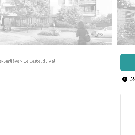
s-Sarliève
>
Le Castel du Val
L'