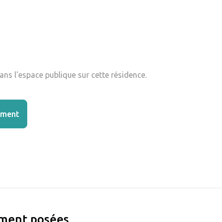
ns l'espace publique sur cette résidence.
ement
ement posées