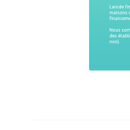
Lancée fi
maisons d
financeme
Nous somm
des établ
non).