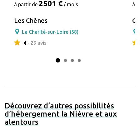
2501 €
à partir de
/ mois
à p
Les Chênes
Co
La Charité-sur-Loire (58)
4
- 29 avis
Découvrez d’autres possibilités
d’hébergement la Nièvre et aux
alentours