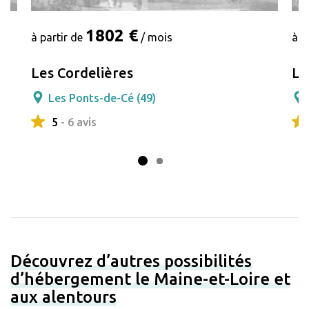
1802 €
à partir de
/ mois
à p
Les Cordelières
Le
Les Ponts-de-Cé (49)
5
- 6 avis
Découvrez d’autres possibilités
d’hébergement le Maine-et-Loire et
aux alentours