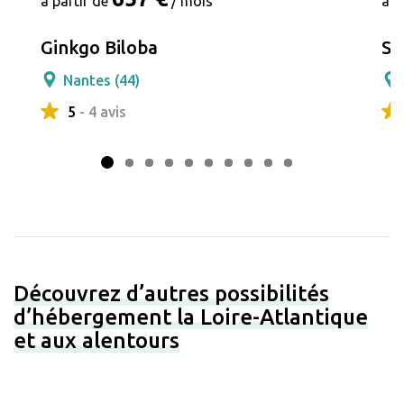
à partir de
/ mois
à p
Ginkgo Biloba
Sa
Nantes (44)
5
- 4 avis
Découvrez d’autres possibilités
d’hébergement la Loire-Atlantique
et aux alentours