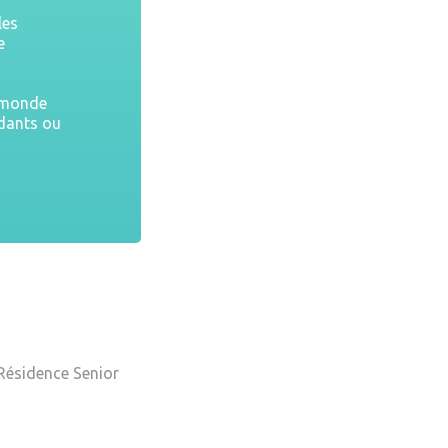
les
e
u monde
ndants ou
 Résidence Senior