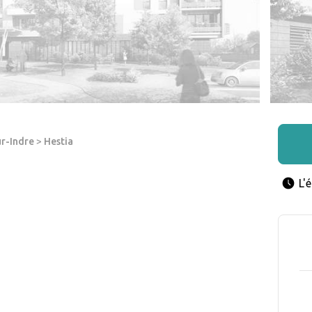
ur-Indre
>
Hestia
L'