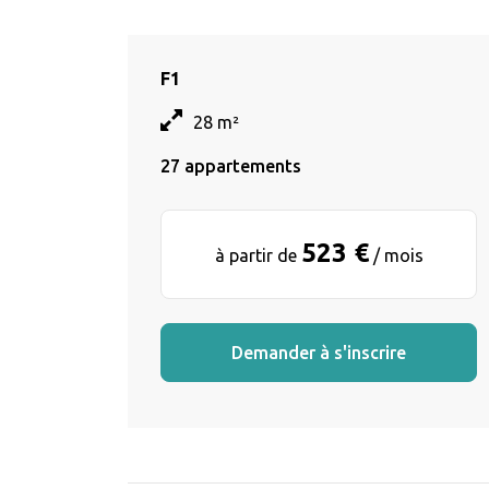
F1
28 m²
27 appartements
523 €
à partir de
/ mois
Demander à s'inscrire