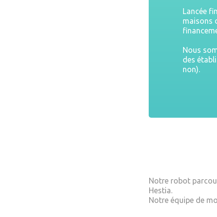
Lancée fi
maisons d
financeme
Nous somm
des établ
non).
Notre robot parcour
Hestia.
Notre équipe de mo