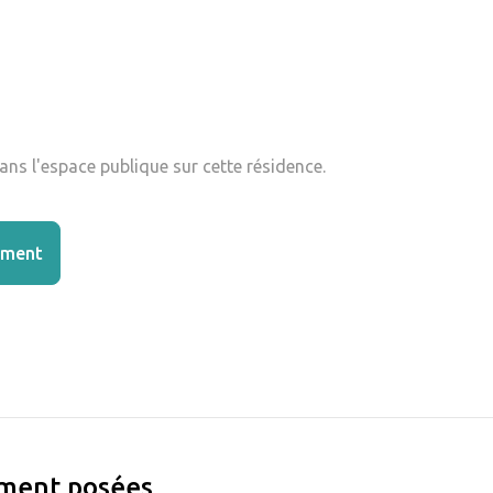
ns l'espace publique sur cette résidence.
ement
ement posées