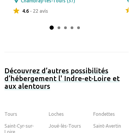
Chambray-lès-Tours (37)
4.6
- 22 avis
Découvrez d’autres possibilités
d’hébergement l' Indre-et-Loire et
aux alentours
Tours
Loches
Fondettes
Saint-Cyr-sur-
Joué-lès-Tours
Saint-Avertin
Loire