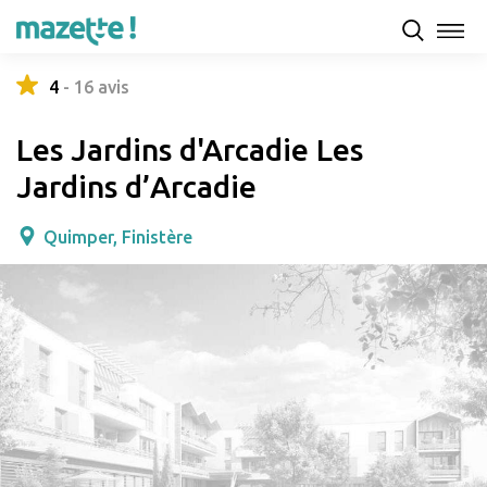
Présentation
Capacités d'accueil & tarifs
Avis
4
-
16
avis
Les Jardins d'Arcadie Les
Jardins d’Arcadie
Quimper, Finistère