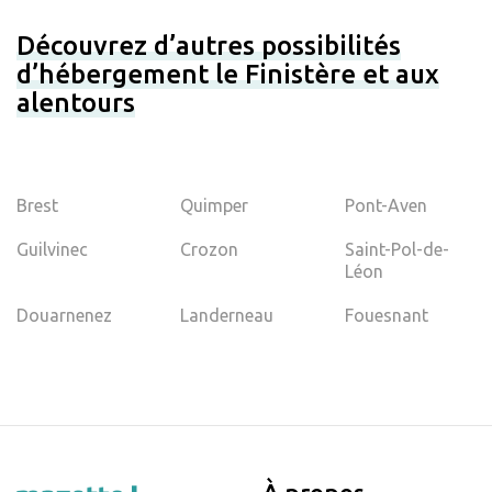
Découvrez d’autres possibilités
d’hébergement le Finistère et aux
alentours
Brest
Quimper
Pont-Aven
Guilvinec
Crozon
Saint-Pol-de-
Léon
Douarnenez
Landerneau
Fouesnant