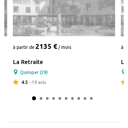
2135 €
à partir de
/ mois
à p
La Retraite
Le
Quimper (29)
4.5
- 19 avis