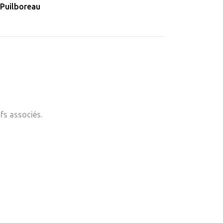
Puilboreau
fs associés.