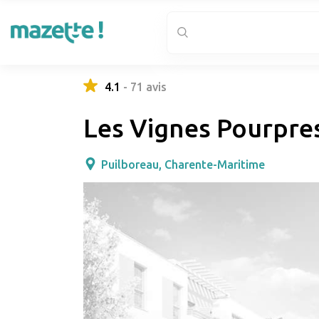
4.1
-
71
avis
Les Vignes Pourpre
Puilboreau, Charente-Maritime