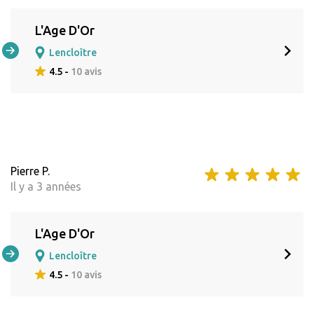
L'Age D'Or
Lencloître
4.5 -
10 avis
Pierre P.
Il y a 3 années
L'Age D'Or
Lencloître
4.5 -
10 avis