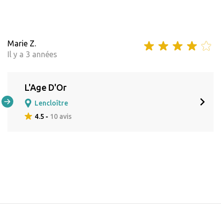
Marie Z.
Il y a 3 années
L'Age D'Or
Lencloître
4.5 -
10 avis