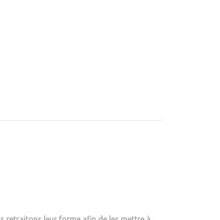
 retraitons leur forme afin de les mettre à