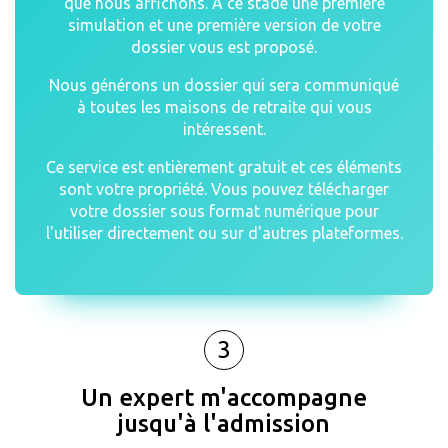
que nous affichons. A ce stade une première
simulation et une première version de votre
dossier vous est proposé.
Nous générons un dossier qui sera communiqué
à toutes les maisons de retraite qui vous
intéressent.
Ce service est entièrement gratuit et ces éléments
sont votre propriété. Vous pouvez télécharger
votre dossier sous format numérique pour
l'utiliser directement ou sur d'autres plateformes.
3
Un expert m'accompagne
jusqu'à l'admission