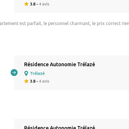
3.8 -
4 avis
tement est parfait, le personnel charmant, le prix correct rien
Résidence Autonomie Trélazé
Trélazé
3.8 -
4 avis
Résidence Autonomie Trélazé