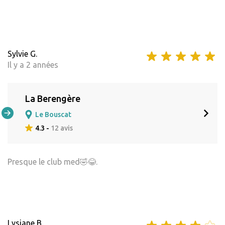
Sylvie G.
Il y a 2 années
La Berengère
Le Bouscat
4.3 -
12 avis
Presque le club med🤣😂.
Lysiane B.