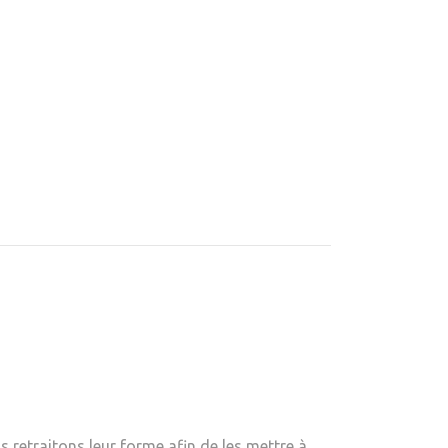
 retraitons leur forme afin de les mettre à