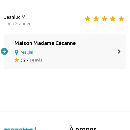
Jeanluc M.
Il y a 2 années
Maison Madame Cézanne
Malijai
3.7 -
14 avis
À propos