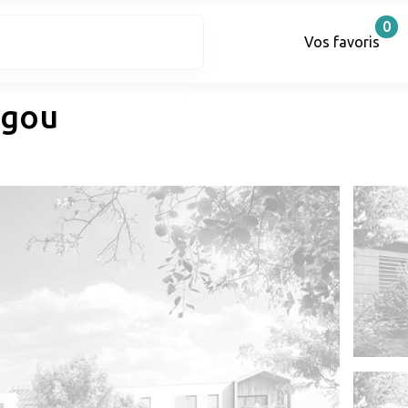
0
Vos favoris
agou