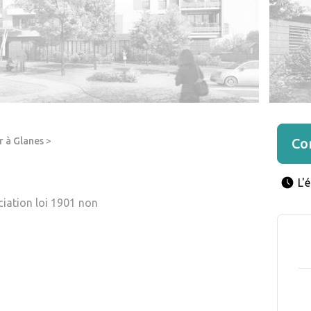
r à Glanes
>
Con
L'
ciation loi 1901 non