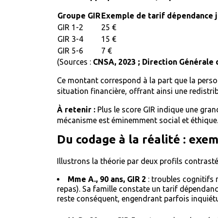
Groupe GIR
Exemple de tarif dépendance j
GIR 1-2
25 €
GIR 3-4
15 €
GIR 5-6
7 €
(Sources :
CNSA, 2023 ; Direction Générale 
Ce montant correspond à la part que la personn
situation financière, offrant ainsi une redistr
À retenir :
Plus le score GIR indique une grand
mécanisme est éminemment social et éthique
Du codage à la réalité : exem
Illustrons la théorie par deux profils contra
Mme A., 90 ans, GIR 2
: troubles cognitifs 
repas). Sa famille constate un tarif dépendan
reste conséquent, engendrant parfois inquiétu