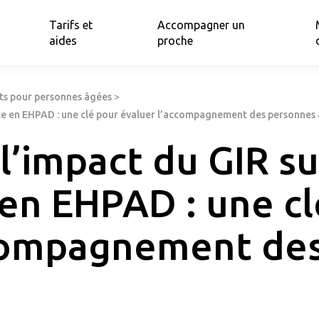
Tarifs et
Accompagner un
aides
proche
nts pour personnes âgées
>
ce en EHPAD : une clé pour évaluer l’accompagnement des personnes
impact du GIR sur
n EHPAD : une cl
ccompagnement de