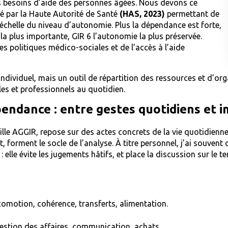
s besoins d’aide des personnes âgées. Nous devons ce
dé par la Haute Autorité de Santé
(HAS, 2023)
permettant de
échelle du niveau d’autonomie. Plus la dépendance est forte,
 la plus importante, GIR 6 l’autonomie la plus préservée.
es politiques médico-sociales et de l’accès à l’aide
individuel, mais un outil de répartition des ressources et d’or
les et professionnels au quotidien.
pendance : entre gestes quotidiens et 
le AGGIR, repose sur des actes concrets de la vie quotidienne. M
t, forment le socle de l’analyse. À titre personnel, j’ai souven
 : elle évite les jugements hâtifs, et place la discussion sur le 
comotion, cohérence, transferts, alimentation.
estion des affaires, communication, achats.