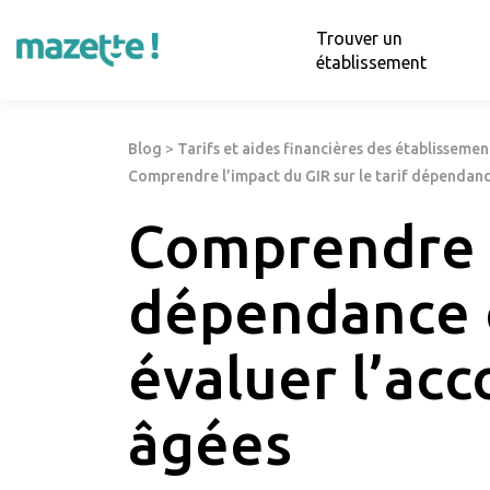
Trouver un
établissement
Blog
>
Tarifs et aides financières des établisseme
Comprendre l’impact du GIR sur le tarif dépendan
Comprendre l’
dépendance e
évaluer l’a
âgées