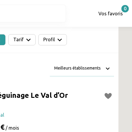
0
Vos favoris
Tarif
Profil
éguinage Le Val d’Or
al
 €
/ mois