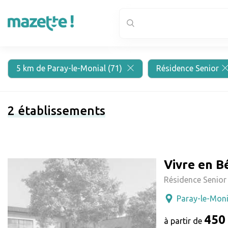
5 km de Paray-le-Monial (71)
Résidence Senior
2
établissements
Vivre en B
Résidence Senior
Paray-le-Moni
450
à partir de