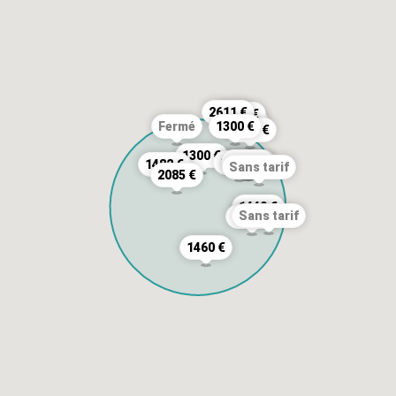
2611 €
1700 €
1500 €
1300 €
Fermé
1650 €
1300 €
1300 €
1938 €
1668 €
1482 €
Sans tarif
2085 €
1440 €
Sans tarif
1620 €
1460 €