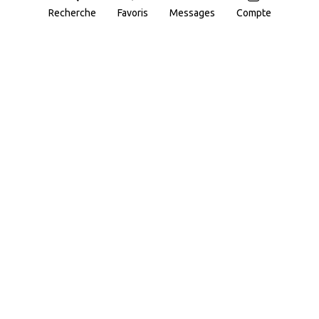
Recherche
Favoris
Messages
Compte
Carte
Les Hespérides Service du Parc
Résidence Senior
Boulogne-Billancourt
1300 €
à partir de
/ mois
4.1 -
16 avis