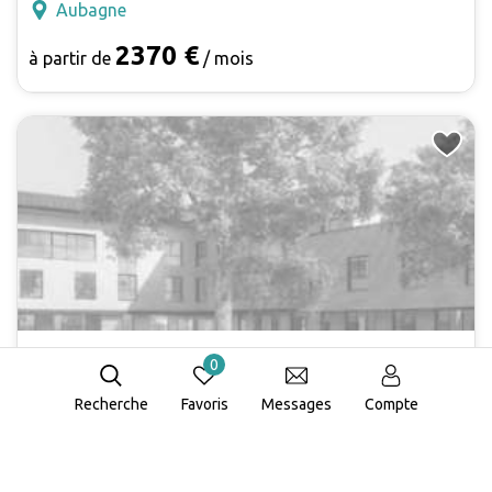
Aubagne
2370 €
à partir de
/ mois
Le Bocage
0
Résidence Senior
Recherche
Favoris
Messages
Compte
La Penne-sur-Huveaune
Carte
4.4 -
38 avis