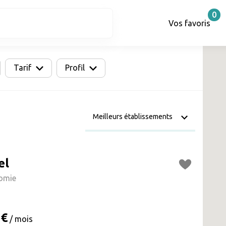
0
Vos favoris
Tarif
Profil
el
omie
 €
/ mois