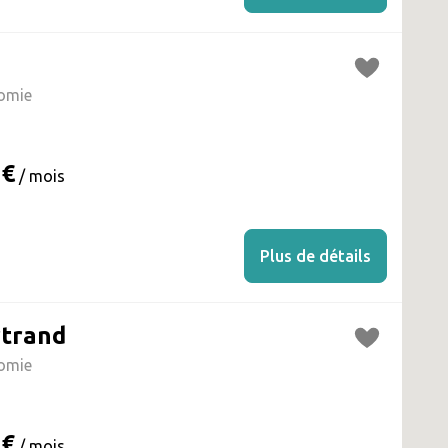
omie
 €
/ mois
Plus de détails
rtrand
omie
 €
/ mois