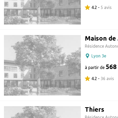
4.2 -
5 avis
Maison de
Résidence Auton
Lyon 3e
568
à partir de
4.2 -
36 avis
Thiers
Résidence Auton