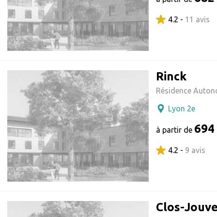
4.2 -
11 avis
Rinck
Résidence Auton
Lyon 2e
694
à partir de
4.2 -
9 avis
Clos-Jouv