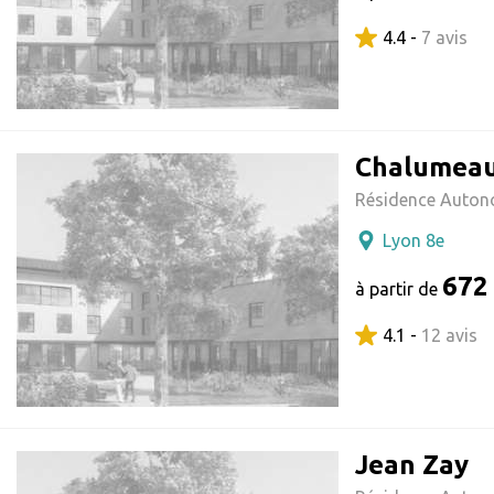
4.4 -
7 avis
Chalumea
Résidence Auton
Lyon 8e
672
à partir de
4.1 -
12 avis
Jean Zay