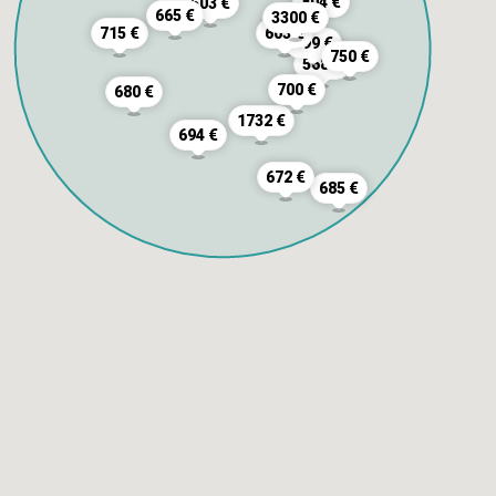
804 €
503 €
665 €
3300 €
715 €
603 €
599 €
750 €
568 €
700 €
680 €
1732 €
694 €
672 €
685 €