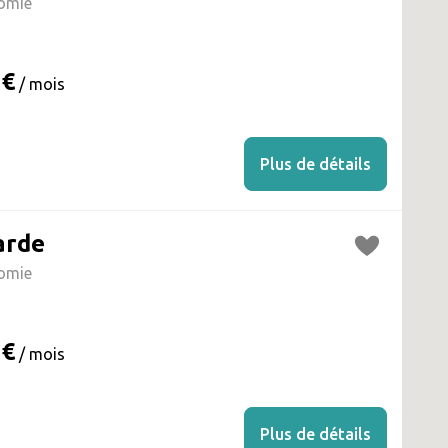
omie
 €
/ mois
Plus de détails
arde
omie
 €
/ mois
Plus de détails