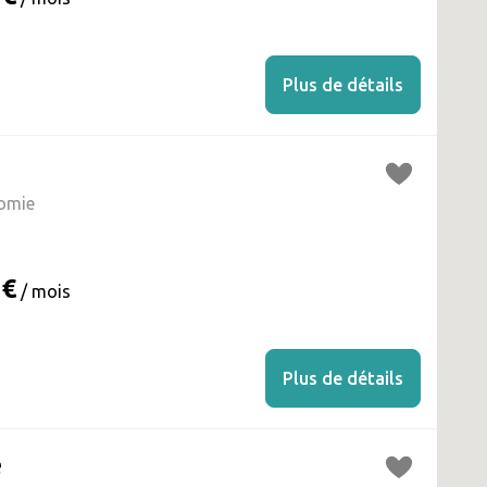
Plus de détails
omie
 €
/ mois
Plus de détails
e