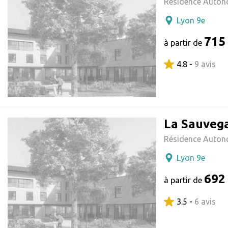
Résidence Auton
Lyon 9e
715
à partir de
4.8 -
9 avis
La Sauveg
Résidence Auton
Lyon 9e
692
à partir de
3.5 -
6 avis