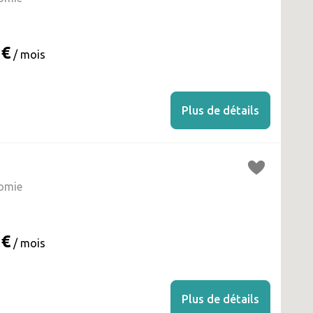
 €
/ mois
Plus de détails
omie
 €
/ mois
Plus de détails