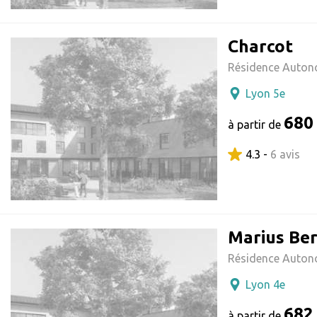
Charcot
Résidence Auton
Lyon 5e
680
à partir de
4.3 -
6 avis
Marius Be
Résidence Auton
Lyon 4e
682
à partir de