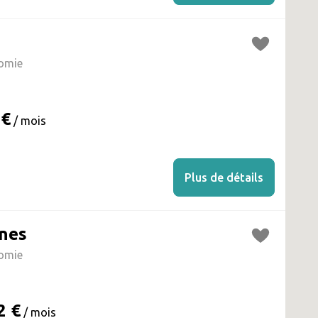
omie
 €
/ mois
Plus de détails
anes
omie
2 €
/ mois