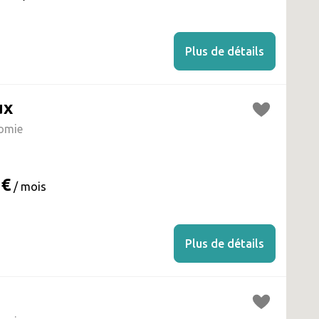
Plus de détails
ux
omie
 €
/ mois
Plus de détails