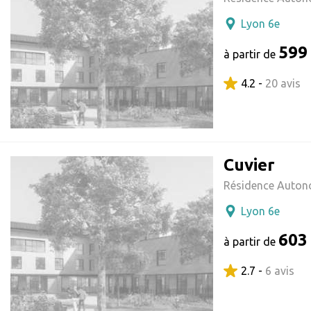
Lyon 6e
599
à partir de
4.2 -
20 avis
Cuvier
Résidence Auton
Lyon 6e
603
à partir de
2.7 -
6 avis