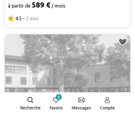
589 €
à partir de
/ mois
4.5 -
2 avis
0
Les myosotis
Recherche
Favoris
Messages
Compte
Résidence Autonomie
Carte
Drancy