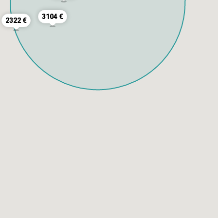
3104 €
2322 €