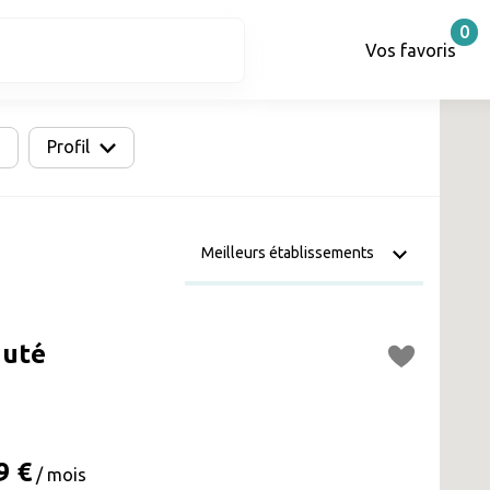
0
Vos favoris
Profil
uté
9 €
/ mois