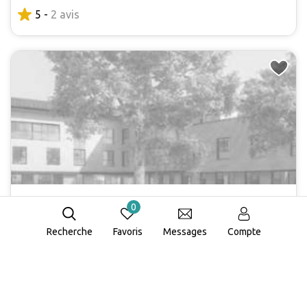
5 -
2 avis
Paul Ardouin
0
EHPAD
Recherche
Favoris
Messages
Compte
Blaye
Carte
1868 €
à partir de
/ mois