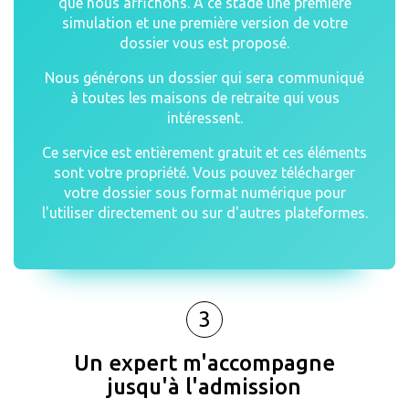
que nous affichons. A ce stade une première
simulation et une première version de votre
dossier vous est proposé.
Nous générons un dossier qui sera communiqué
à toutes les maisons de retraite qui vous
intéressent.
Ce service est entièrement gratuit et ces éléments
sont votre propriété. Vous pouvez télécharger
votre dossier sous format numérique pour
l'utiliser directement ou sur d'autres plateformes.
3
Un expert m'accompagne
jusqu'à l'admission